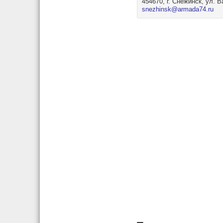
454670, г. Снежинск, ул. 
snezhinsk@armada74.ru