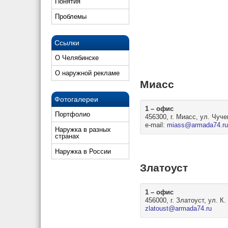
Понятия
Проблемы
Ссылки
О Челябинске
О наружной рекламе
Миасс
Фотогалереи
1 – офис
Портфолио
456300, г. Миасс, ул. Чуче
e-mail:
miass@armada74.ru
Наружка в разных
странах
Наружка в России
Златоуст
1 – офис
456000, г. Златоуст, ул. К
zlatoust@armada74.ru