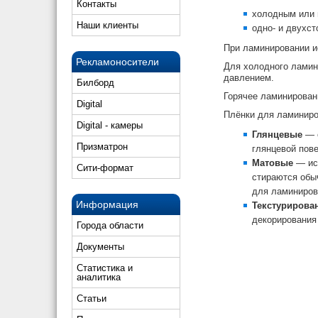
Контакты
холодным или 
Наши клиенты
одно- и двухст
При ламинировании и
Рекламоносители
Для холодного ламин
давлением.
Билборд
Горячее ламинирован
Digital
Плёнки для ламиниро
Digital - камеры
Глянцевые
— 
Призматрон
глянцевой пов
Матовые
— ис
Сити-формат
стираются обы
для ламиниров
Информация
Текстуриров
декорирования
Города области
Документы
Статистика и
аналитика
Статьи