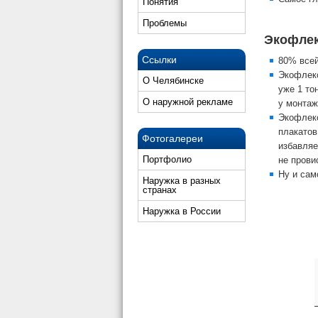
Понятия
Проблемы
Экофлек
Ссылки
80% всей
Экофлекс
О Челябинске
уже 1 то
О наружной рекламе
у монтаж
Экофлекс
плакатов
Фотогалереи
избавляе
Портфолио
не прови
Ну и сам
Наружка в разных
странах
Наружка в России