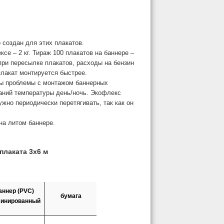
ы
 создан для этих плакатов.
ксе – 2 кг. Тираж 100 плакатов на баннере –
при пересылке плакатов, расходы на бензин
плакат монтируется быстрее.
ы проблемы с монтажом баннерных
баний температуры день/ночь. Экофлекс
ужно периодически перетягивать, так как он
на литом баннере.
плаката 3х6 м
аннер (PVC)
бумага
инированный