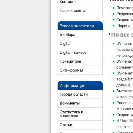
Контакты
Печатает
Наши клиенты
Разрешен
Скорость
Рекламоносители
Ширина п
Что все 
Билборд
Digital
UV-печат
на всех 
Digital - камеры
непригод
Призматрон
UV-печат
сольвент
Сити-формат
UV-печат
воздейст
дольше.
Информация
Высокое 
Города области
интерьер
Ранее вы
Документы
Меньше ш
Статистика и
Скорость
аналитика
В Челяби
Статьи
печатью 
Самое гл