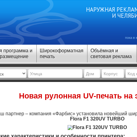
НАРУЖНАЯ РЕКЛАМ
И ЧЕЛЯБ
пока в 
я программа и
Широкоформатная
Объёмная и
 размещение
печать
световая реклама
Новая рулонная UV-печать на
ш партнер – компания «Фарбис» установила новейший ш
Flora F1 320UV TURBO
кие характеристики и особенности принтера: