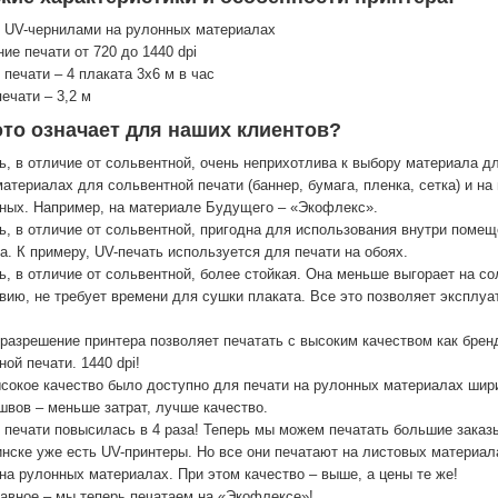
 UV-чернилами на рулонных материалах
ие печати от 720 до 1440 dpi
 печати – 4 плаката 3х6 м в час
ечати – 3,2 м
это означает для наших клиентов?
ь, в отличие от сольвентной, очень неприхотлива к выбору материала дл
материалах для сольвентной печати (баннер, бумага, пленка, сетка) и н
ных. Например, на материале Будущего – «Экофлекс».
ь, в отличие от сольвентной, пригодна для использования внутри помещ
а. К примеру, UV-печать используется для печати на обоях.
ь, в отличие от сольвентной, более стойкая. Она меньше выгорает на со
вию, не требует времени для сушки плаката. Все это позволяет эксплуа
разрешение принтера позволяет печатать с высоким качеством как брен
ной печати. 1440 dpi!
сокое качество было доступно для печати на рулонных материалах ширин
вов – меньше затрат, лучше качество.
 печати повысилась в 4 раза! Теперь мы можем печатать большие заказы
нске уже есть UV-принтеры. Но все они печатают на листовых материал
на рулонных материалах. При этом качество – выше, а цены те же!
авное – мы теперь печатаем на «Экофлексе»!