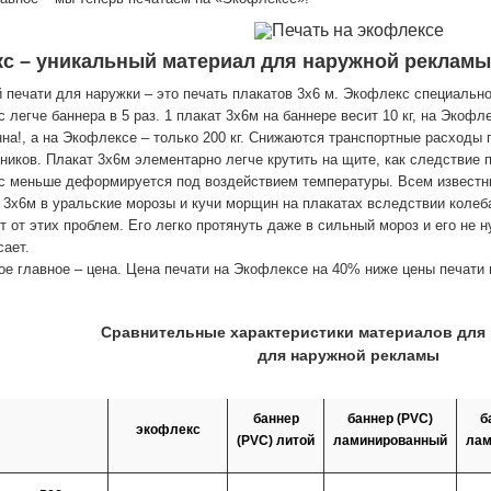
с – уникальный материал для наружной реклам
 печати для наружки – это печать плакатов 3х6 м. Экофлекс специально
 легче баннера в 5 раз. 1 плакат 3х6м на баннере весит 10 кг, на Экофле
нна!, а на Экофлексе – только 200 кг. Снижаются транспортные расходы 
ников. Плакат 3х6м элементарно легче крутить на щите, как следствие 
 меньше деформируется под воздействием температуры. Всем известн
 3х6м в уральские морозы и кучи морщин на плакатах вследствии коле
т от этих проблем. Его легко протянуть даже в сильный мороз и его не н
сает.
ое главное – цена. Цена печати на Экофлексе на 40% ниже цены печати 
Сравнительные характеристики материалов для 
для наружной рекламы
баннер
баннер (PVC)
б
экофлекс
(PVC) литой
ламинированный
лам