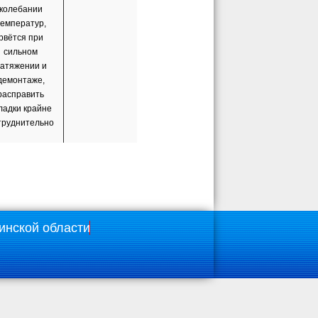
колебании
температур,
рвётся при
сильном
атяжении и
демонтаже,
расправить
ладки крайне
труднительно
инской области