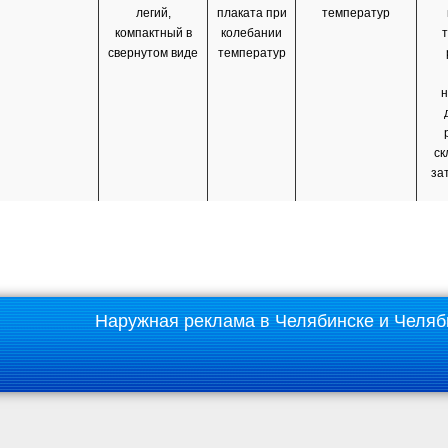
легий,
плаката при
температур
компактный в
колебании
свернутом виде
температур
н
ск
за
Наружная реклама в Челябинске и Челяб