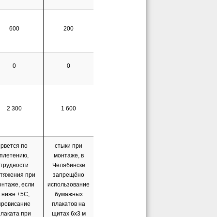
600
200
0
0
2 300
1 600
рвется по
стыки при
плетению,
монтаже, в
трудности
Челябинске
тяжения при
запрещёно
онтаже, если
использование
t ниже +5С,
бумажных
провисание
плакатов на
плаката при
щитах 6х3 м