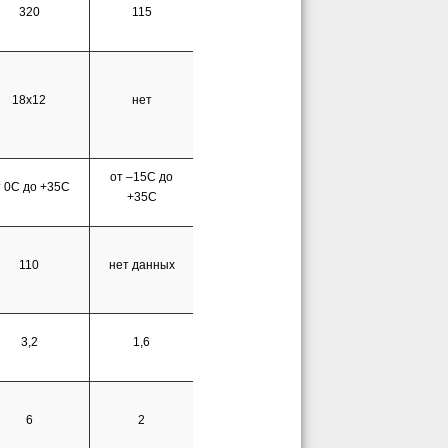
320
115
18х12
нет
от –15С до
т 0С до +35С
+35С
110
нет данных
3,2
1,6
6
2