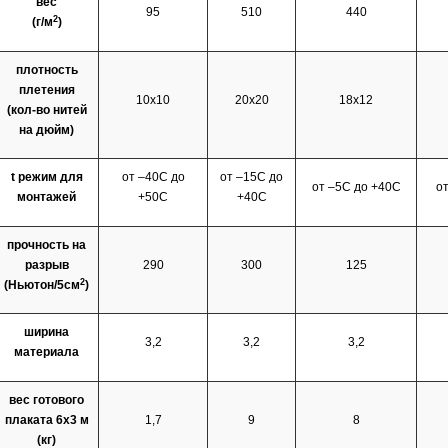
вес
95
510
440
2
(г/м
)
плотность
плетения
10х10
20х20
18х12
(кол-во нитей
на дюйм)
t режим для
от –40С до
от –15С до
от –5С до +40С
о
монтажей
+50С
+40С
прочность на
разрыв
290
300
125
2
(Ньютон/5см
)
ширина
3,2
3,2
3,2
материала
вес готового
плаката 6х3 м
1,7
9
8
(кг)