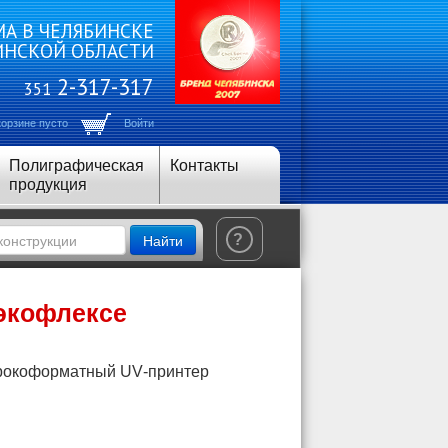
А В ЧЕЛЯБИНСКЕ
ИНСКОЙ ОБЛАСТИ
2-317-317
351
корзине пусто
Войти
Полиграфическая
Контакты
продукция
Найти
?
 экофлексе
ирокоформатный
UV
-принтер