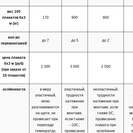
вес 100
плакатов 6х3
170
900
800
м (кг)
кол-во
до 7
до 5
до 2
перемонтажей
цена плаката
6х3 м (руб)
2 300
3 000
2 500
(при заказе от
10 плакатов)
особенности
в меру
эластичный,
неэластичный,
эластичный,
трудности
трудности
легко
натяжения
натяжения при
разглаживается
при
монтаже, если
на
на щите, не
монтаже,
t ниже 0С,
м
провисает при
если t ниже
провисание
перепаде
–10С,
плаката при
температур,
провисание
колебании