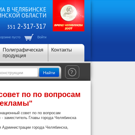
А В ЧЕЛЯБИНСКЕ
ИНСКОЙ ОБЛАСТИ
2-317-317
351
корзине пусто
Войти
Полиграфическая
Контакты
продукция
Найти
?
совет по по вопросам
рекламы"
инационный совет по по вопросам
ч
- заместитель Главы города Челябинска
и Администрации города Челябинска,