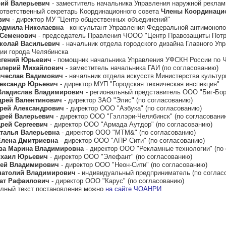
рий Валерьевич
- заместитель начальника Управления наружной рекла
 ответственный секретарь Координационного совета
Члены Координацио
вич
- директор МУ "Центр общественных объединений"
юдмила Николаевна
- консультант Управления Федеральной антимоноп
 Семенович
- председатель Правления ЧООО "Центр Правозащиты Потр
колай Васильевич
- начальник отдела городского дизайна Главного Уп
ии города Челябинска
вгений Юрьевич
- помощник начальника Управления УФСКН России по Ч
алерий Михайлович
- заместитель начальника ГАИ (по согласованию)
чеслав Вадимович
- начальник отдела искусств Министерства культу
ександр Юрьевич
- директор МУП "Городская техническая инспекция"
Владислав Владимирович
- региональный представитель ООО "Биг-Бор
дрей Валентинович
- директор ЗАО "Элис" (по согласованию)
рей Александрович
- директор ООО "Азбука" (по согласованию)
дрей Валерьевич
- директор ООО "Гэллэри-Челябинск" (по согласовани
рей Сергеевич
- директор ООО "Армада Аутдор" (по согласованию)
аталья Валерьевна
- директор ООО "МТМ&" (по согласованию)
Елена Дмитриевна
- директор ООО "АПР-Сити" (по согласованию)
ва Марина Владимировна
- директор ООО "Рекламные технологии" (по
хаил Юрьевич
- директор ООО "Элефант" (по согласованию)
гей Владимирович
- директор ООО "Неон-Сити" (по согласованию)
натолий Владимирович
- индивидуальный предприниматель (по соглас
ат Рафаилович
- директор ООО "Карус" (по согласованию)
олный текст постановления можно
на сайте ЧОАНРИ