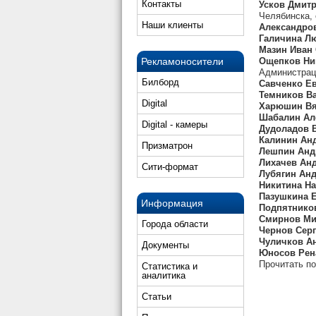
Контакты
Усков Дмит
Челябинска,
Наши клиенты
Александро
Галичина Л
Мазин Иван
Рекламоносители
Ощепков Ни
Администрац
Билборд
Савченко Е
Темников В
Digital
Харюшин Вя
Шабалин Ал
Digital - камеры
Дудоладов 
Калинин Ан
Призматрон
Лешпин Анд
Лихачев Ан
Сити-формат
Лубягин Анд
Никитина Н
Пазушкина 
Информация
Подпятнико
Смирнов Ми
Города области
Чернов Сер
Чуличков А
Документы
Юносов Рен
Прочитать п
Статистика и
аналитика
Статьи