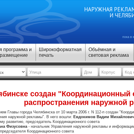
НАРУЖНАЯ РЕКЛАМ
И ЧЕЛЯБ
пока в 
я программа и
Широкоформатная
Объёмная и
 размещение
печать
световая реклама
ябинске создан "Координационный 
распространения наружной 
ем Главы города Челябинска от 10 марта 2006 г. N 112-п создан "Коорд
ения наружной рекламы". В него вошли:
Евдокимов Вадим Михайлови
ому развитию, председатель Координационного совета
ана Физусовна
- начальник Управления наружной рекламы и информаци
 председателя Координационного совета