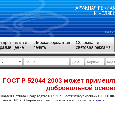
НАРУЖНАЯ РЕКЛАМ
И ЧЕЛЯБ
пока в 
я программа и
Широкоформатная
Объёмная и
 размещение
печать
световая реклама
ГОСТ Р 52044-2003 может применя
добровольной основ
щается в ответе Председателя ТК 467 "Ростехурегулирования" С.Г.Папа
кламе АКАР А.В.Берёзкина. Текст письма пожно посмотреть
здесь...