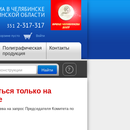
А В ЧЕЛЯБИНСКЕ
ИНСКОЙ ОБЛАСТИ
2-317-317
351
корзине пусто
Войти
Полиграфическая
Контакты
продукция
Найти
?
ться только на
е
ева на запрос Председателя Комитета по