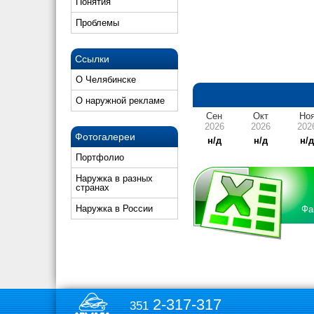
Понятия
Проблемы
Ссылки
О Челябинске
О наружной рекламе
Сен
Окт
Но
2026
2026
202
Фотогалереи
н/д
н/д
н/
Портфолио
Наружка в разных
странах
Наружка в России
Фа
2-317-317
351