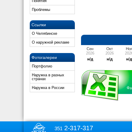
Понятия
Проблемы
Ссылки
О Челябинске
О наружной рекламе
Сен
Окт
Но
2026
2026
202
Фотогалереи
н/д
н/д
н/
Портфолио
Наружка в разных
странах
Наружка в России
Фа
2-317-317
351