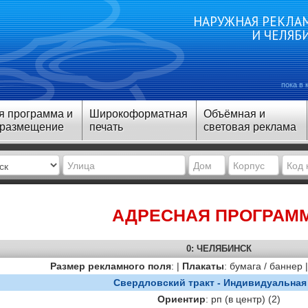
НАРУЖНАЯ РЕКЛАМ
И ЧЕЛЯБ
пока в 
я программа и
Широкоформатная
Объёмная и
 размещение
печать
световая реклама
АДРЕСНАЯ ПРОГРАМ
0: ЧЕЛЯБИНСК
Размер рекламного поля
: |
Плакаты
: бумага / баннер 
Свердловский тракт - Индивидуальная 
Ориентир
: рп (в центр) (2)