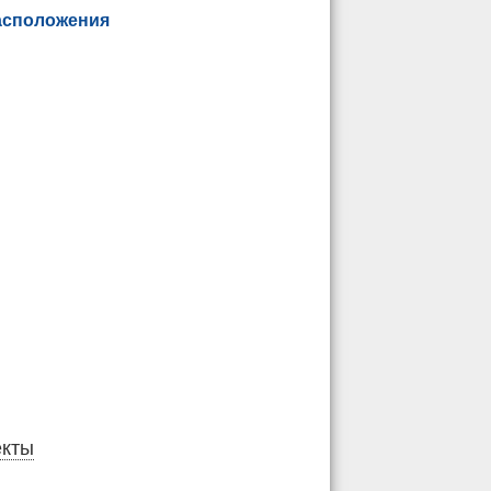
асположения
екты