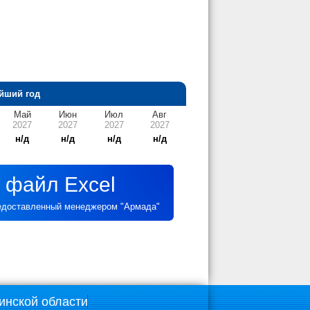
йший год
Май
Июн
Июл
Авг
2027
2027
2027
2027
н/д
н/д
н/д
н/д
 файл Excel
редоставленный менеджером "Армада"
инской области