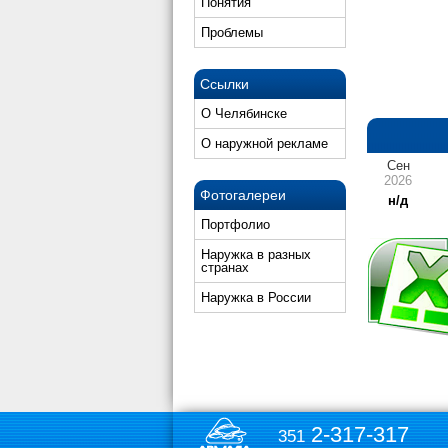
Понятия
Проблемы
Ссылки
О Челябинске
О наружной рекламе
Сен
2026
Фотогалереи
н/д
Портфолио
Наружка в разных
странах
Наружка в России
2-317-317
351