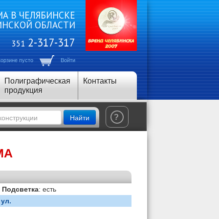
А В ЧЕЛЯБИНСКЕ
ИНСКОЙ ОБЛАСТИ
2-317-317
351
корзине пусто
Войти
Полиграфическая
Контакты
продукция
Найти
?
МА
|
Подсветка
: есть
ул.