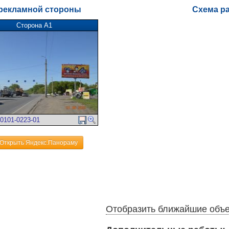
рекламной стороны
Схема р
Сторона А1
0101-0223-01
Открыть Яндекс.Панораму
Отобразить ближайшие объ