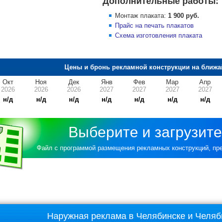
Дополнительные работы:
Монтаж плаката:
1 900 руб.
Прайс на печать плакатов
Схема изготовления плаката
Цены и бронь рекламной конструкции на ближа
Окт
Ноя
Дек
Янв
Фев
Мар
Апр
2026
2026
2026
2027
2027
2027
2027
н/д
н/д
н/д
н/д
н/д
н/д
н/д
Выберите и загрузите
Файл с программой размещения рекламных конструкций, п
Наружная реклама в Челябинске и Челяб