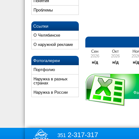
Понятия
Проблемы
Ссылки
О Челябинске
О наружной рекламе
Сен
Окт
Но
2026
2026
202
Фотогалереи
н/д
н/д
н/
Портфолио
Наружка в разных
странах
Наружка в России
Фа
2-317-317
351