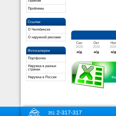
Понятия
Проблемы
Ссылки
О Челябинске
О наружной рекламе
Сен
Окт
Но
2026
2026
202
Фотогалереи
н/д
н/д
н/
Портфолио
Наружка в разных
странах
Наружка в России
Фа
2-317-317
351