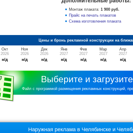
Дополнительные работы:
Монтаж плаката:
1 900 руб.
Прайс на печать плакатов
Схема изготовления плаката
Цены и бронь рекламной конструкции на ближа
Окт
Ноя
Дек
Янв
Фев
Мар
Апр
2026
2026
2026
2027
2027
2027
2027
н/д
н/д
н/д
н/д
н/д
н/д
н/д
Выберите и загрузите
Файл с программой размещения рекламных конструкций, п
Наружная реклама в Челябинске и Челяб