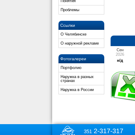
Понятия
Проблемы
Ссылки
О Челябинске
О наружной рекламе
Сен
2026
Фотогалереи
н/д
Портфолио
Наружка в разных
странах
Наружка в России
2-317-317
351