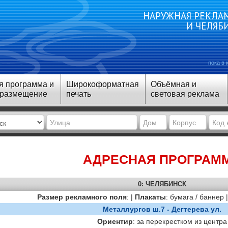
НАРУЖНАЯ РЕКЛАМ
И ЧЕЛЯБ
пока в 
я программа и
Широкоформатная
Объёмная и
 размещение
печать
световая реклама
АДРЕСНАЯ ПРОГРАМ
0: ЧЕЛЯБИНСК
Размер рекламного поля
: |
Плакаты
: бумага / баннер 
Металлургов ш.7 - Дегтерева ул.
Ориентир
: за перекрестком из центра