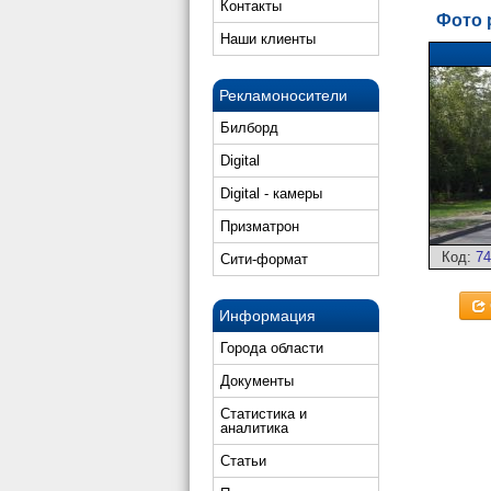
Контакты
Фото 
Наши клиенты
Рекламоносители
Билборд
Digital
Digital - камеры
Призматрон
Код:
74
Сити-формат
Информация
Города области
Документы
Статистика и
аналитика
Статьи