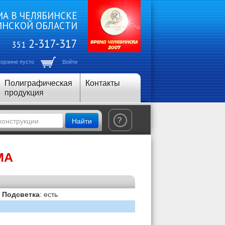
А В ЧЕЛЯБИНСКЕ
ИНСКОЙ ОБЛАСТИ
2-317-317
351
корзине пусто
Войти
Полиграфическая
Контакты
продукция
Найти
?
МА
|
Подсветка
: есть