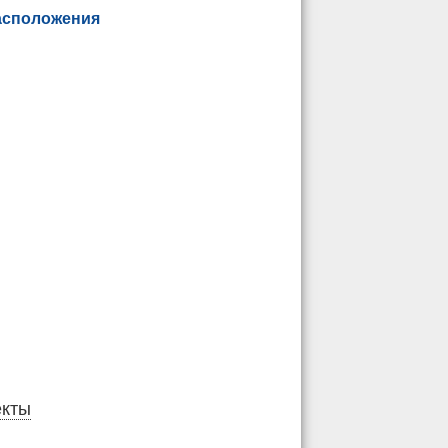
асположения
екты