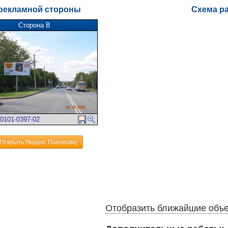
рекламной стороны
Схема р
Сторона В
0101-0397-02
Открыть Яндекс.Панораму
Отобразить ближайшие объ