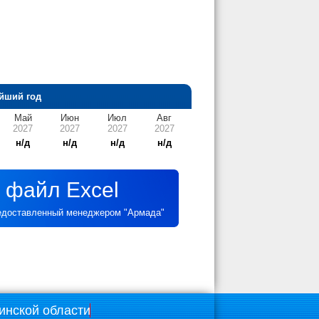
йший год
Май
Июн
Июл
Авг
2027
2027
2027
2027
н/д
н/д
н/д
н/д
 файл Excel
редоставленный менеджером "Армада"
инской области