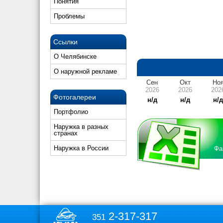
Понятия
Проблемы
Ссылки
О Челябинске
О наружной рекламе
Сен
Окт
Но
2026
2026
202
Фотогалереи
н/д
н/д
н/
Портфолио
Наружка в разных
странах
Наружка в России
Фа
2-317-317
351