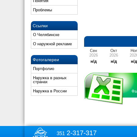
Понятия
Проблемы
Ссылки
О Челябинске
О наружной рекламе
Сен
Окт
Но
2026
2026
202
Фотогалереи
н/д
н/д
н/
Портфолио
Наружка в разных
странах
Наружка в России
Фа
2-317-317
351