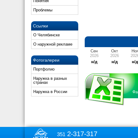
Понятия
Проблемы
Ссылки
О Челябинске
О наружной рекламе
Сен
Окт
Но
2026
2026
202
Фотогалереи
н/д
н/д
н/
Портфолио
Наружка в разных
странах
Наружка в России
Фа
2-317-317
351