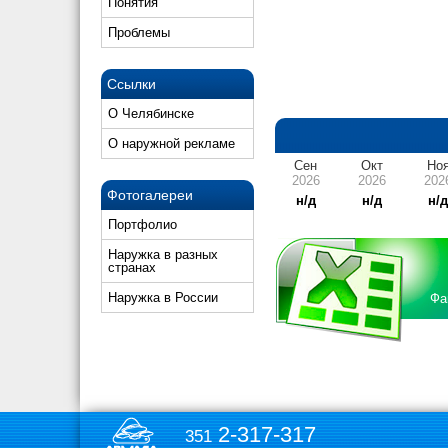
Понятия
Проблемы
Ссылки
О Челябинске
О наружной рекламе
Сен
Окт
Но
2026
2026
202
Фотогалереи
н/д
н/д
н/
Портфолио
Наружка в разных
странах
Наружка в России
Фа
2-317-317
351