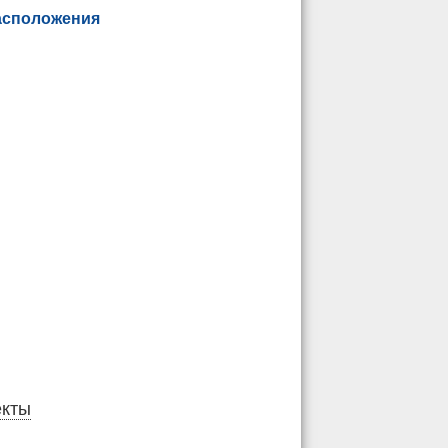
асположения
екты