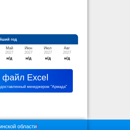
йший год
Май
Июн
Июл
Авг
2027
2027
2027
2027
н/д
н/д
н/д
н/д
 файл Excel
редоставленный менеджером "Армада"
инской области