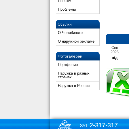
Понятия
Проблемы
Ссылки
О Челябинске
О наружной рекламе
Сен
2026
Фотогалереи
н/д
Портфолио
Наружка в разных
странах
Наружка в России
2-317-317
351