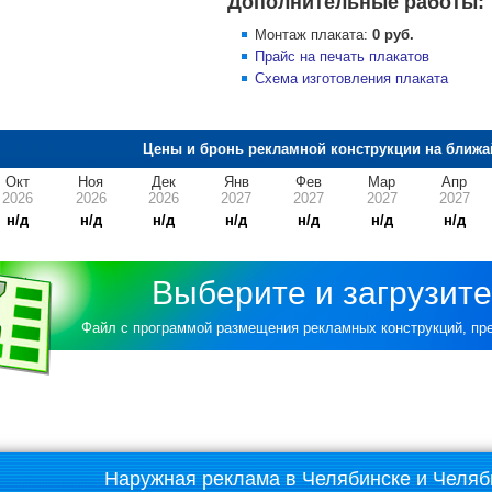
Дополнительные работы:
Монтаж плаката:
0 руб.
Прайс на печать плакатов
Схема изготовления плаката
Цены и бронь рекламной конструкции на ближа
Окт
Ноя
Дек
Янв
Фев
Мар
Апр
2026
2026
2026
2027
2027
2027
2027
н/д
н/д
н/д
н/д
н/д
н/д
н/д
Выберите и загрузите
Файл с программой размещения рекламных конструкций, п
Наружная реклама в Челябинске и Челяб