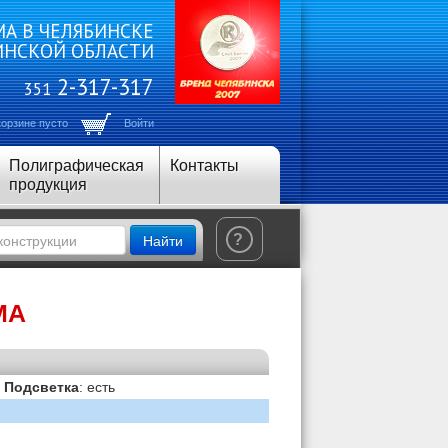
А В ЧЕЛЯБИНСКЕ
ИНСКОЙ ОБЛАСТИ
2-317-317
351
корзине пусто
Войти
Полиграфическая
Контакты
продукция
Найти
?
МА
|
Подсветка
: есть