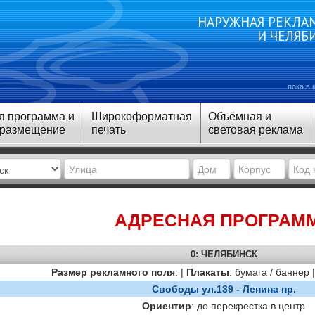
НАРУЖНАЯ РЕКЛАМ
И ЧЕЛЯБ
пока в 
я программа и
Широкоформатная
Объёмная и
 размещение
печать
световая реклама
АДРЕСНАЯ ПРОГРАМ
0: ЧЕЛЯБИНСК
Размер рекламного поля
: |
Плакаты
: бумага / баннер 
Свободы ул.139 - Ленина пр.
Ориентир
: до перекрестка в центр