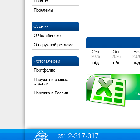
Понятия
Проблемы
Ссылки
О Челябинске
О наружной рекламе
Сен
Окт
Но
2026
2026
202
Фотогалереи
н/д
н/д
н/
Портфолио
Наружка в разных
странах
Наружка в России
Фа
2-317-317
351