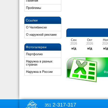
Понятия
Проблемы
Ссылки
О Челябинске
О наружной рекламе
Сен
Окт
Но
2026
2026
202
Фотогалереи
н/д
н/д
н/
Портфолио
Наружка в разных
странах
Наружка в России
Фа
2-317-317
351