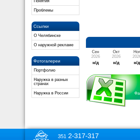
Понятия
Проблемы
Ссылки
О Челябинске
О наружной рекламе
Сен
Окт
Но
2026
2026
202
Фотогалереи
н/д
н/д
н/
Портфолио
Наружка в разных
странах
Наружка в России
Фа
2-317-317
351