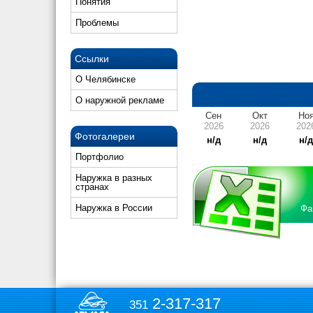
Понятия
Проблемы
Ссылки
О Челябинске
О наружной рекламе
Сен
Окт
Но
2026
2026
202
Фотогалереи
н/д
н/д
н/
Портфолио
Наружка в разных
странах
Наружка в России
Фа
2-317-317
351