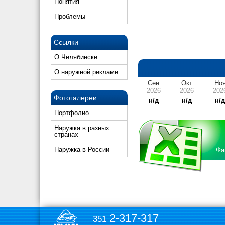
Понятия
Проблемы
Ссылки
О Челябинске
О наружной рекламе
Сен
Окт
Но
2026
2026
202
Фотогалереи
н/д
н/д
н/
Портфолио
Наружка в разных
странах
Наружка в России
Фа
2-317-317
351