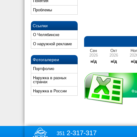
Понятия
Проблемы
Ссылки
О Челябинске
О наружной рекламе
Сен
Окт
Но
2026
2026
202
Фотогалереи
н/д
н/д
н/
Портфолио
Наружка в разных
странах
Наружка в России
Фа
2-317-317
351