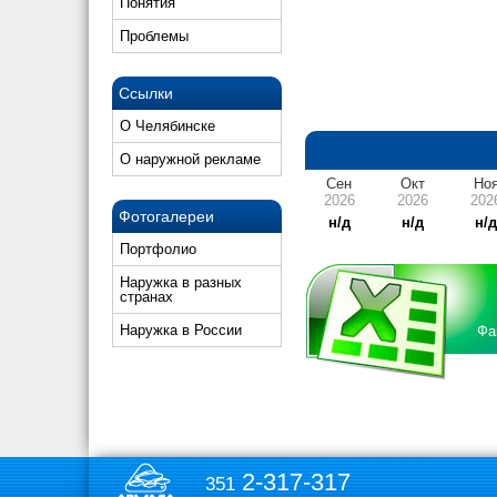
Понятия
Проблемы
Ссылки
О Челябинске
О наружной рекламе
Сен
Окт
Но
2026
2026
202
Фотогалереи
н/д
н/д
н/
Портфолио
Наружка в разных
странах
Наружка в России
Фа
2-317-317
351