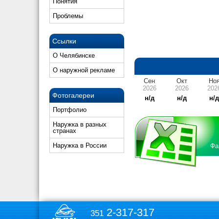
Понятия
Проблемы
Ссылки
О Челябинске
О наружной рекламе
Сен
Окт
Но
2026
2026
202
Фотогалереи
н/д
н/д
н/
Портфолио
Наружка в разных
странах
Наружка в России
Фа
2-317-317
351