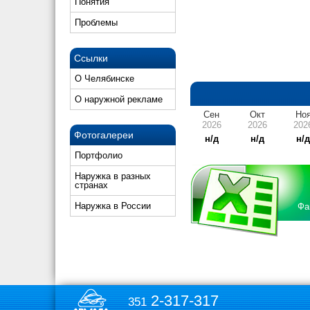
Понятия
Проблемы
Ссылки
О Челябинске
О наружной рекламе
Сен
Окт
Но
2026
2026
202
Фотогалереи
н/д
н/д
н/
Портфолио
Наружка в разных
странах
Наружка в России
Фа
2-317-317
351