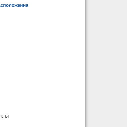
асположения
екты