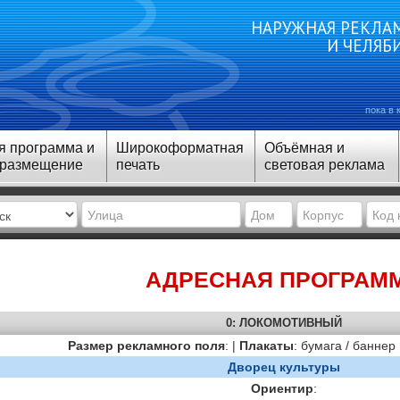
НАРУЖНАЯ РЕКЛАМ
И ЧЕЛЯБ
пока в 
я программа и
Широкоформатная
Объёмная и
 размещение
печать
световая реклама
АДРЕСНАЯ ПРОГРАМ
0: ЛОКОМОТИВНЫЙ
Размер рекламного поля
: |
Плакаты
: бумага / баннер
Дворец культуры
Ориентир
: