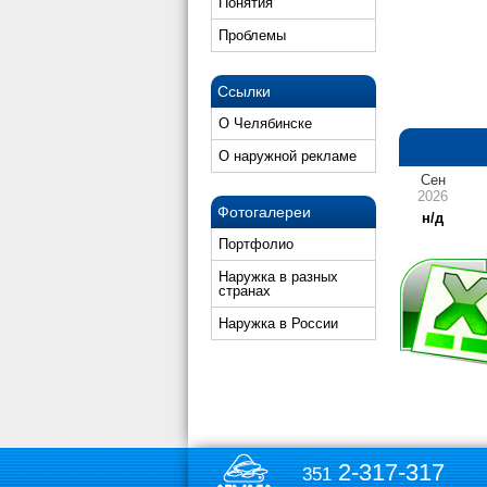
Понятия
Проблемы
Ссылки
О Челябинске
О наружной рекламе
Сен
2026
Фотогалереи
н/д
Портфолио
Наружка в разных
странах
Наружка в России
2-317-317
351