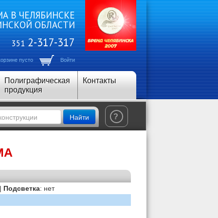
А В ЧЕЛЯБИНСКЕ
ИНСКОЙ ОБЛАСТИ
2-317-317
351
корзине пусто
Войти
Полиграфическая
Контакты
продукция
Найти
?
МА
 |
Подсветка
: нет