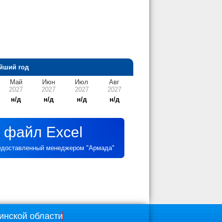
йший год
Май
Июн
Июл
Авг
2027
2027
2027
2027
н/д
н/д
н/д
н/д
 файл Excel
редоставленный менеджером "Армада"
инской области