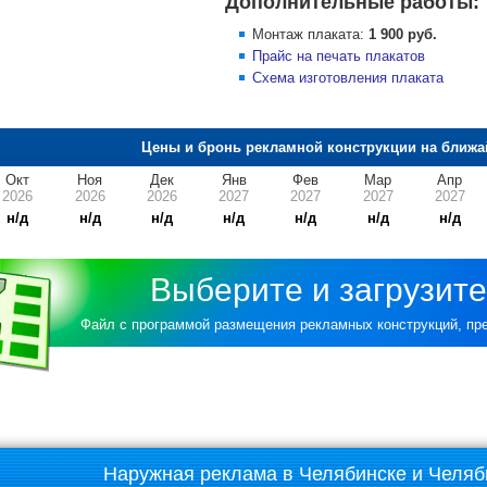
Дополнительные работы:
Монтаж плаката:
1 900 руб.
Прайс на печать плакатов
Схема изготовления плаката
Цены и бронь рекламной конструкции на ближа
Окт
Ноя
Дек
Янв
Фев
Мар
Апр
2026
2026
2026
2027
2027
2027
2027
н/д
н/д
н/д
н/д
н/д
н/д
н/д
Выберите и загрузите
Файл с программой размещения рекламных конструкций, п
Наружная реклама в Челябинске и Челяб