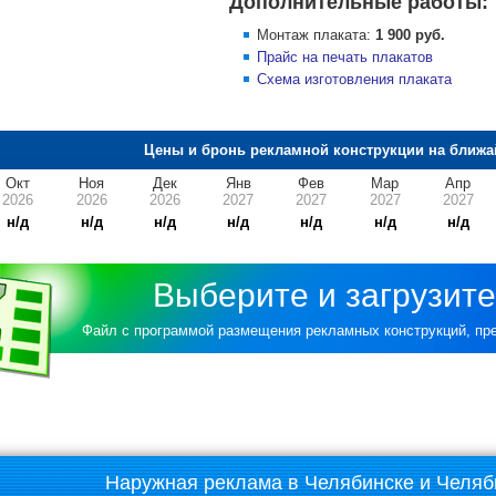
Дополнительные работы:
Монтаж плаката:
1 900 руб.
Прайс на печать плакатов
Схема изготовления плаката
Цены и бронь рекламной конструкции на ближа
Окт
Ноя
Дек
Янв
Фев
Мар
Апр
2026
2026
2026
2027
2027
2027
2027
н/д
н/д
н/д
н/д
н/д
н/д
н/д
Выберите и загрузите
Файл с программой размещения рекламных конструкций, п
Наружная реклама в Челябинске и Челяб