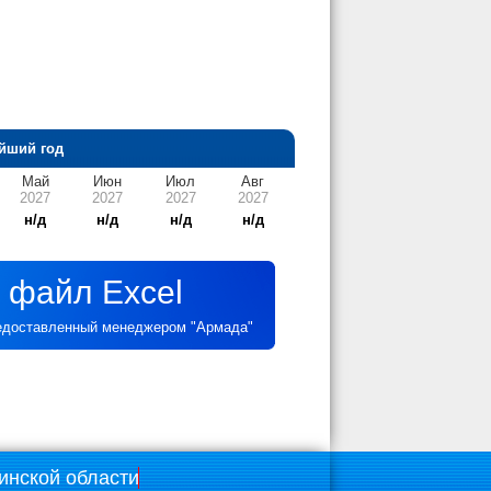
йший год
Май
Июн
Июл
Авг
2027
2027
2027
2027
н/д
н/д
н/д
н/д
 файл Excel
редоставленный менеджером "Армада"
инской области