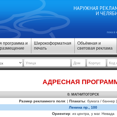
НАРУЖНАЯ РЕКЛАМ
И ЧЕЛЯБ
пока в 
я программа и
Широкоформатная
Объёмная и
 размещение
печать
световая реклама
АДРЕСНАЯ ПРОГРАМ
0: МАГНИТОГОРСК
Размер рекламного поля
: |
Плакаты
: бумага / баннер 
Ленина пр., 100
Ориентир
: из центра, у маг. Невада