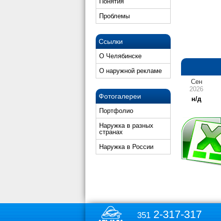
Понятия
Проблемы
Ссылки
О Челябинске
О наружной рекламе
Сен
2026
Фотогалереи
н/д
Портфолио
Наружка в разных
странах
Наружка в России
2-317-317
351