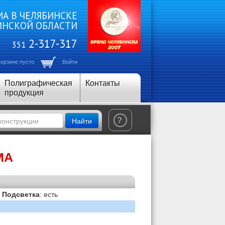
А В ЧЕЛЯБИНСКЕ
ИНСКОЙ ОБЛАСТИ
2-317-317
351
корзине пусто
Войти
Полиграфическая
Контакты
продукция
Найти
?
МА
|
Подсветка
: есть