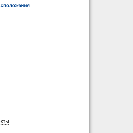
асположения
екты