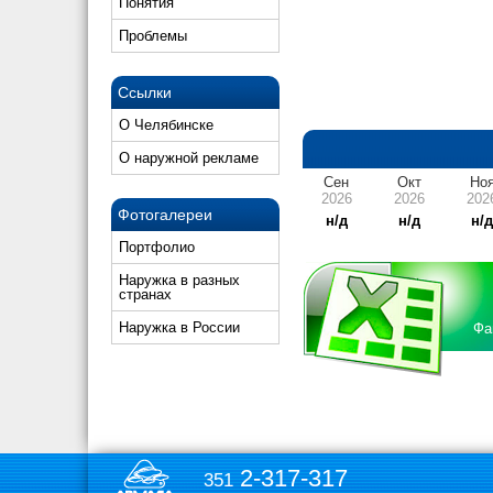
Понятия
Проблемы
Ссылки
О Челябинске
О наружной рекламе
Сен
Окт
Но
2026
2026
202
Фотогалереи
н/д
н/д
н/
Портфолио
Наружка в разных
странах
Наружка в России
Фа
2-317-317
351