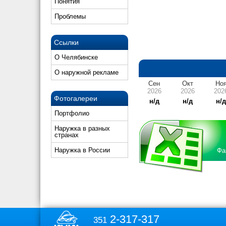
Понятия
Проблемы
Ссылки
О Челябинске
О наружной рекламе
Сен
Окт
Но
2026
2026
202
Фотогалереи
н/д
н/д
н/
Портфолио
Наружка в разных
странах
Наружка в России
Фа
2-317-317
351