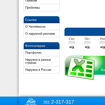
Понятия
Проблемы
Ссылки
О Челябинске
О наружной рекламе
Сен
Окт
Но
2026
2026
202
Фотогалереи
н/д
н/д
н/
Портфолио
Наружка в разных
странах
Наружка в России
Фа
2-317-317
351