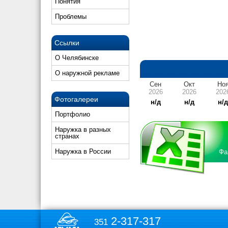
Понятия
Проблемы
Ссылки
О Челябинске
О наружной рекламе
Сен
Окт
Но
2026
2026
202
Фотогалереи
н/д
н/д
н/
Портфолио
Наружка в разных
странах
Наружка в России
Фа
2-317-317
351