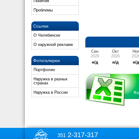
Понятия
Проблемы
Ссылки
О Челябинске
О наружной рекламе
Сен
Окт
Но
2026
2026
202
Фотогалереи
н/д
н/д
н/
Портфолио
Наружка в разных
странах
Наружка в России
Фа
2-317-317
351