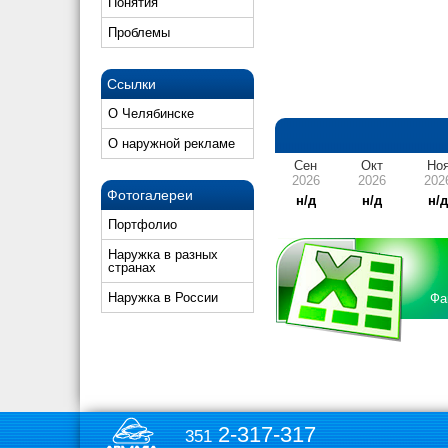
Понятия
Проблемы
Ссылки
О Челябинске
О наружной рекламе
Сен
Окт
Но
2026
2026
202
Фотогалереи
н/д
н/д
н/
Портфолио
Наружка в разных
странах
Наружка в России
Фа
2-317-317
351