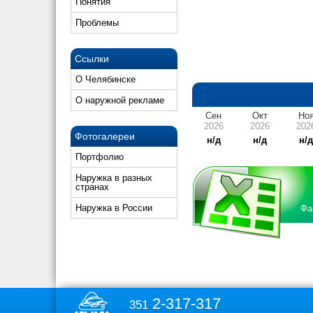
Понятия
Проблемы
Ссылки
О Челябинске
О наружной рекламе
Сен
Окт
Но
2026
2026
202
Фотогалереи
н/д
н/д
н/
Портфолио
Наружка в разных
странах
Наружка в России
Фа
2-317-317
351