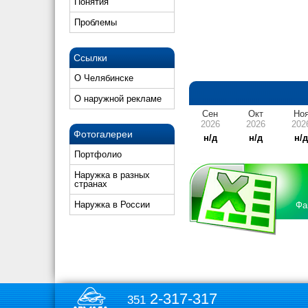
Понятия
Проблемы
Ссылки
О Челябинске
О наружной рекламе
Сен
Окт
Но
2026
2026
202
Фотогалереи
н/д
н/д
н/
Портфолио
Наружка в разных
странах
Наружка в России
Фа
2-317-317
351