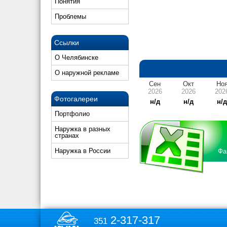
Понятия
Проблемы
Ссылки
О Челябинске
О наружной рекламе
Сен
Окт
Но
2026
2026
202
Фотогалереи
н/д
н/д
н/
Портфолио
Наружка в разных
странах
Наружка в России
Фа
2-317-317
351