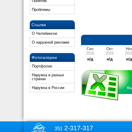
Понятия
Проблемы
Ссылки
О Челябинске
О наружной рекламе
Сен
Окт
Но
2026
2026
202
Фотогалереи
н/д
н/д
н/
Портфолио
Наружка в разных
странах
Наружка в России
Фа
2-317-317
351