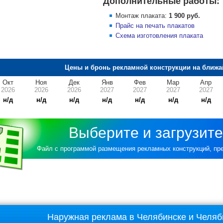
Дополнительные работы:
Монтаж плаката:
1 900 руб.
Прайс на печать плакатов
Схема изготовления плаката
Цены и бронь рекламной конструкции на ближа
Окт
Ноя
Дек
Янв
Фев
Мар
Апр
2026
2026
2026
2027
2027
2027
2027
н/д
н/д
н/д
н/д
н/д
н/д
н/д
Выберите и загрузите
Файл с программой размещения рекламных конструкций, п
Наружная реклама в Челябинске и Челяб