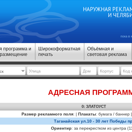
НАРУЖНАЯ РЕКЛАМ
И ЧЕЛЯБ
пока в 
я программа и
Широкоформатная
Объёмная и
 размещение
печать
световая реклама
АДРЕСНАЯ ПРОГРАМ
0: ЗЛАТОУСТ
Размер рекламного поля
: |
Плакаты
: бумага / баннер 
Таганайская ул.10 - 30 лет Победы пр
Ориентир
: за перекрестком из центра (1