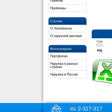
Понятия
Проблемы
Ссылки
О Челябинске
О наружной рекламе
Сен
2026
Фотогалереи
н/д
Портфолио
Наружка в разных
странах
Наружка в России
2-317-317
351