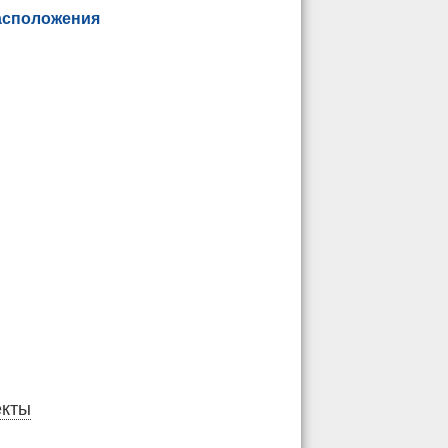
асположения
екты