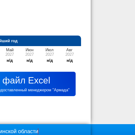
йший год
Май
Июн
Июл
Авг
2027
2027
2027
2027
н/д
н/д
н/д
н/д
 файл Excel
редоставленный менеджером "Армада"
инской области