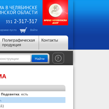
А В ЧЕЛЯБИНСКЕ
ИНСКОЙ ОБЛАСТИ
2-317-317
351
корзине пусто
Войти
Полиграфическая
Контакты
продукция
Найти
?
МА
|
Подсветка
: есть
.
11)