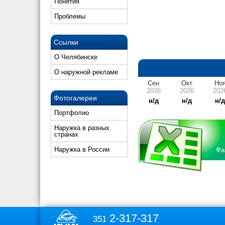
Понятия
Проблемы
Ссылки
О Челябинске
О наружной рекламе
Сен
Окт
Но
2026
2026
202
Фотогалереи
н/д
н/д
н/
Портфолио
Наружка в разных
странах
Наружка в России
Фа
2-317-317
351