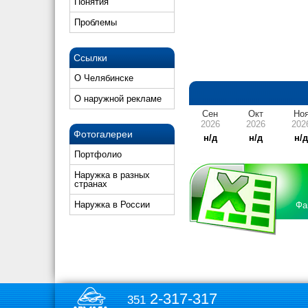
Понятия
Проблемы
Ссылки
О Челябинске
О наружной рекламе
Сен
Окт
Но
2026
2026
202
Фотогалереи
н/д
н/д
н/
Портфолио
Наружка в разных
странах
Наружка в России
Фа
2-317-317
351