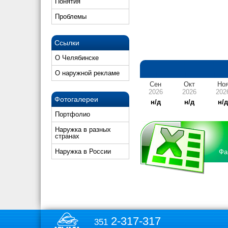
Понятия
Проблемы
Ссылки
О Челябинске
О наружной рекламе
Сен
Окт
Но
2026
2026
202
Фотогалереи
н/д
н/д
н/
Портфолио
Наружка в разных
странах
Наружка в России
Фа
2-317-317
351