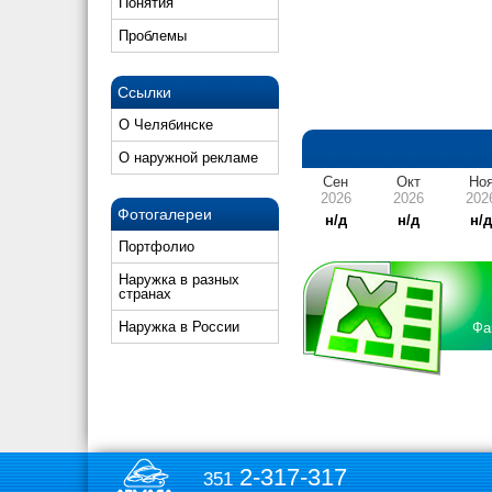
Понятия
Проблемы
Ссылки
О Челябинске
О наружной рекламе
Сен
Окт
Но
2026
2026
202
Фотогалереи
н/д
н/д
н/
Портфолио
Наружка в разных
странах
Наружка в России
Фа
2-317-317
351