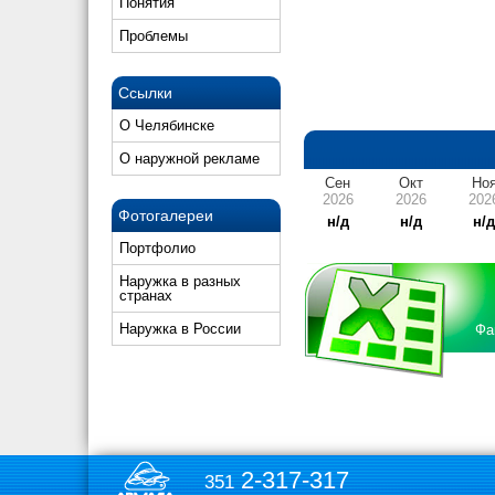
Понятия
Проблемы
Ссылки
О Челябинске
О наружной рекламе
Сен
Окт
Но
2026
2026
202
Фотогалереи
н/д
н/д
н/
Портфолио
Наружка в разных
странах
Наружка в России
Фа
2-317-317
351