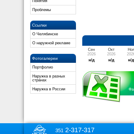
Понятия
Проблемы
Ссылки
О Челябинске
О наружной рекламе
Сен
Окт
Но
2026
2026
202
Фотогалереи
н/д
н/д
н/
Портфолио
Наружка в разных
странах
Наружка в России
Фа
2-317-317
351