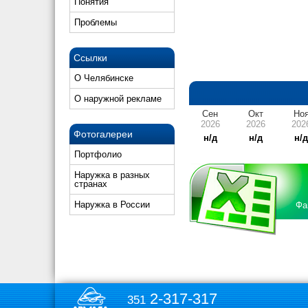
Понятия
Проблемы
Ссылки
О Челябинске
О наружной рекламе
Сен
Окт
Но
2026
2026
202
Фотогалереи
н/д
н/д
н/
Портфолио
Наружка в разных
странах
Наружка в России
Фа
2-317-317
351