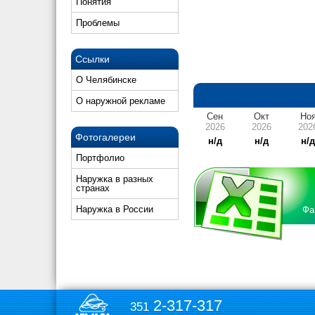
Понятия
Проблемы
Ссылки
О Челябинске
О наружной рекламе
Сен
Окт
Но
2026
2026
202
Фотогалереи
н/д
н/д
н/
Портфолио
Наружка в разных
странах
Наружка в России
Фа
2-317-317
351