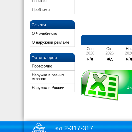
Понятия
Проблемы
Ссылки
О Челябинске
О наружной рекламе
Сен
Окт
Но
2026
2026
202
Фотогалереи
н/д
н/д
н/
Портфолио
Наружка в разных
странах
Наружка в России
Фа
2-317-317
351