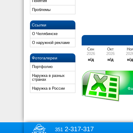
Понятия
Проблемы
Ссылки
О Челябинске
О наружной рекламе
Сен
Окт
Но
2026
2026
202
Фотогалереи
н/д
н/д
н/
Портфолио
Наружка в разных
странах
Наружка в России
Фа
2-317-317
351