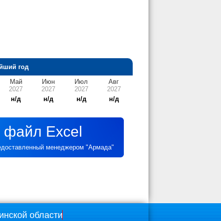
йший год
Май
Июн
Июл
Авг
2027
2027
2027
2027
н/д
н/д
н/д
н/д
 файл Excel
редоставленный менеджером "Армада"
инской области