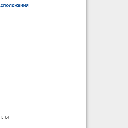
асположения
екты