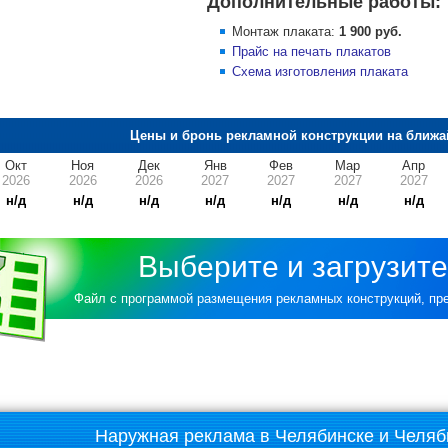
Дополнительные работы:
Монтаж плаката:
1 900 руб.
Прайс на печать плакатов
Схема изготовления плаката
Цены и бронь рекламной конструкции на ближа
Окт
Ноя
Дек
Янв
Фев
Мар
Апр
2026
2026
2026
2027
2027
2027
2027
н/д
н/д
н/д
н/д
н/д
н/д
н/д
Выберите и загрузите
Файл с программой размещения рекламных конструкций, п
Наружная реклама в Челябинске и Челяб