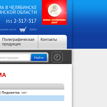
А В ЧЕЛЯБИНСКЕ
ИНСКОЙ ОБЛАСТИ
2-317-317
351
корзине пусто
Войти
Полиграфическая
Контакты
продукция
Найти
?
МА
 |
Подсветка
: нет