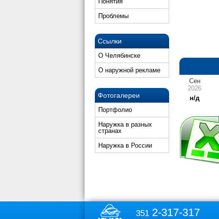
Понятия
Проблемы
Ссылки
О Челябинске
О наружной рекламе
Сен
2026
Фотогалереи
н/д
Портфолио
Наружка в разных
странах
Наружка в России
2-317-317
351