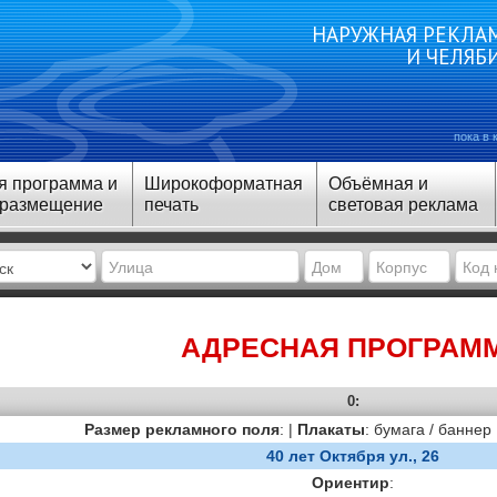
НАРУЖНАЯ РЕКЛАМ
И ЧЕЛЯБ
пока в 
я программа и
Широкоформатная
Объёмная и
 размещение
печать
световая реклама
АДРЕСНАЯ ПРОГРАМ
0:
Размер рекламного поля
: |
Плакаты
: бумага / баннер
40 лет Октября ул., 26
Ориентир
: