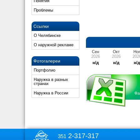
Понятия
Проблемы
Ссылки
О Челябинске
О наружной рекламе
Сен
Окт
Но
2026
2026
202
Фотогалереи
н/д
н/д
н/
Портфолио
Наружка в разных
странах
Наружка в России
Фа
2-317-317
351